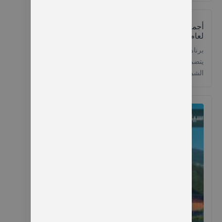
العيش وتوفير وجبات قديمة وتقليدية لا تقلق ففي أربعة
أيام ستتمكن من رؤية أشهر معالم الشمال التركي
أجمل برنامج سياحي في طرابزون لمدة 5 ايام
السياحية من خلال الجدول المُعد […]
لعام 2026
برنامج سياحي في طرابزون لمدة 5 ايام لا مثيل له
يتضمن أجمل المزارات السياحية والتاريخية في قرى
الشمال التركي الساحرة، ستستمع مع عروسك أو أفراد
أسرتك بعطلة متميزة ومختلفة فلأول مرة ستنفصل كليا
عن صخب المدن وضواء السيارات والمارة فقط
ستستمتع إلى اصواب خرير المياه في الصباح وهدير
الشلالات التي تغطي معظم منطقة طرابزون وأصوات
[…]