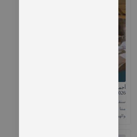
أجمل اكواخ ايدر على النهر بإطلالة جبلية – دليل
2026
سنقدم لكم أجمل أجمل اكواخ ايدر على النهر 2026 من
مننا لايحتاج الى فترة من الهدوء في وسط الطبيعة
والهواء الريفي النقي مع اصوات جداول الماء المنبعثة
من اعالي الجبال وافطار ريفي على حافة النهر في كوخ
خشبي هنا اقول لكم اهلا بكم في قلب الطبيعىة في
الشمال التركي ايدر . اكواخ في ايدر ايدر […]