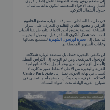
إلى
مطعم ريفي وسط الطبيعة
لتناول إفطار قروي
أصيل وسط الأجواء المنعشة، ليكون بداية مثالية لـ
جدول الشمال التركي
.
في طريقنا الساحلي، سنتوقف لزيارة
مصنع الحلقوم
التركي
و
مصنع الشاي التقليدي
للتعرف على أسرار
الصناعة المحلية وتذوق أجود الأنواع. نتابع طريقنا الجبلي
لنقف عند
شلال أتاكوي
الساحر قبل الوصول للبحيرة،
ثم نصل إلى
بحيرة اوزنجول الشهيرة
لنستمتع بجمالها
وغابات الصنوبر المحيطة بها.
لن نكتفي بالبحيرة فقط، بل سنصعد لزيارة
شلالات
اوزنجول
المرتفعة، ومن ثم التوجه إلى
التراس المطل
(المطل الزجاجي)
الذي يوفر أجمل إطلالة بانورامية
للقرية والبحيرة من الأعلى لالتقاط صور تذكارية لا
تُنسى. في نهاية الجولة، نصل إلى
فندق Centro Park
لاستلام الغرف، حيث يمكنك الاستجمام والتمشي في
شوارع القرية الهادئة تحت أضواء المساء.