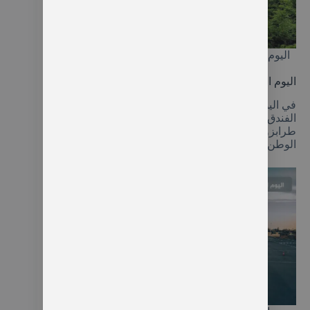
اليوم الثامن رحلة هامسي كوي، مغارة كاراجا وبحيرة
ليمني غول
اليوم التاسع: التوصيل من الفندق إلى المطار
في اليوم الأخير من رحلتنا، وبعد تسجيل الخروج من
الفندق، سيكون السائق بانتظارك لنقلك إلى مطار
طرابزون وفقاً لموعد رحلتك، راجين أن تعودوا إلى أرض
الوطن محملين بأجمل الذكريات.