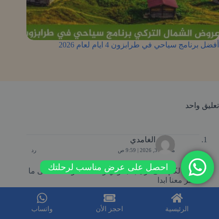
أفضل برنامج سياحي في طرابزون 4 ايام لعام 2026
تعليق واحد
محمد الغامدي
مارس 31, 2026 | 9:59 ص
رد
احصل على عرض مناسب لرحلتك
شكرا لكم على ترتيب جدولي وخاصة اخونا مصطفى ما
قصر معنا ابدا
الرئيسية
احجز الأن
واتساب