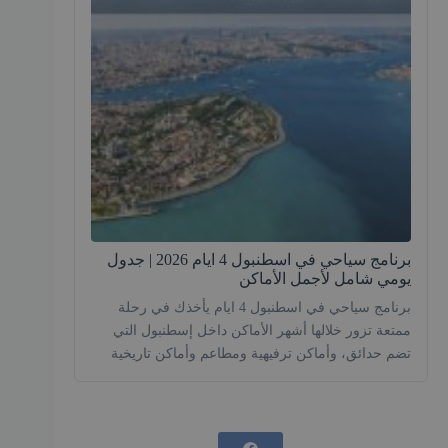
برنامج سياحي في اسطنبول 4 ايام 2026 | جدول
يومي شامل لأجمل الأماكن
برنامج سياحي في اسطنبول 4 ايام يأخذك في رحلة
ممتعة تزور خلالها أشهر الأماكن داخل إسطنبول التي
تضم حدائق، وأماكن ترفيهية ومطاعم وأماكن تاريخية
ترى فيها الفن المعماري الراقي إضافة إلى التفاصيل
الفخمة في المباني، ونوفر لك برامج مناسبة للعرسان
وبرامج للعائلات، وبرامج للشباب، وعلى الرغم من كثرة
المدن التركية الرائعة إلا أن إسطنبول وجهة […]