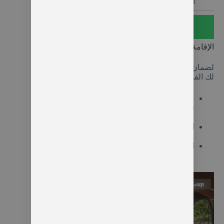
اليوم التاسع التوصيل من الفندق إلى المطار
اضغط هنا للتواصل معنا
الإقامة في جدول الشمال التركي
لضمان أقصى درجات الراحة والفخامة والتميز، اخترنا
لك الفنادق التالية بعناية فائقة:
طرابزون:
الإقامة في فندق
موفنبيك طرابزون
(Mövenpick)
– يتميز بمستوى عالي من الفخامة
والخدمة.
اوزنجول:
الإقامة في فندق
سينترو بارك (Centro
Park)
– موقع ممتاز وقريب من البحيرة.
ايدر:
الإقامة في
كوخ ريفي فاخر على النهر
–
لتجربة نوم لا تُنسى على صوت الطبيعة والمياه.