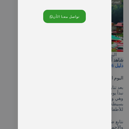
تواصل معنا الأن
اليوم الخامس رحلة قرية ايدر والمبيت في الكوخ
شاهد أيضا
أجمل اكواخ ايدر على النهر بإطلالة جبلية –
دليل 2026
اليوم السادس: رحلة شلال بالوفيت والقلاع التاريخية
بعد تناول إفطار ريفي غني في الكوخ على أنغام النهر،
نبدأ يومنا بالتوجه إلى منطقة ألعاب
“طرزان”
الشهيرة؛
وهي وجهة مثالية للعائلات حيث تضم ألعاباً ريفية
بسيطة وممتعة وسط الغابة، مما يضيف بهجة خاصة
للأطفال في
جدول الشمال التركي
.
نتابع طريقنا نحو
شلال بالوفيت
، الشلال الأضخم
والأجمل الذي ينهمر وسط الطبيعة البكر.