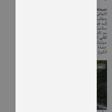
نصيحة الخبير:
عند زيارة شلال بالوفيت، نرجو من
الأهالي الانتباه الشديد للأطفال؛ فالوصول للشلال
يتطلب النزول عبر سلم طويل، كما أن الطريق المؤدي
إليه قد يكون وعراً قليلاً ومبللاً، لذا وجب التنبيه لضمان
سلامتكم.
بعد الاستمتاع بالشلال والتقاط الصور، نمر بـ
قلعة زيل
كالي
التاريخية القابعة وسط الغابات الكثيفة. وفي ختام
جولتنا، نتوجه إلى أحد المطاعم الريفية المتميزة لتناول
عشاء شهي وسط الطبيعة، قبل العودة للاسترخاء في
الكوخ وقضاء ليلة هادئة.