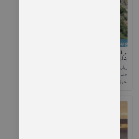
برنامج سياحي في تركيا 12 يوم 2026 – دليل
شامل لاكتشاف اسطنبول وطرابزون
زيارة دولة تركيا وتحديدا مدينتي إسطنبول وطرابزون
حلم يراود كثير من السائحين العرب وطرابزونا اليوم
تحول حلمك إلى حقيقة مع أقوى برنامج سياحي في
تركيا 12 يوم يضم إسطنبول وطرابزون وريف الشمال
التركي ستخوص تجربة سياحية جديدة وفريدة من نوعها
وتزور أشهر المناطق الريفية في شمال تركيا وتتسوق
وتشتري الهدايا والحلويات والتوابل والملابس من ماركات
عالمية من أشهر أسواق مدينة إسطنبول، نحن نحرص
على أن نحجز لك فندق بالقرب من الأسواق الشعبية
والمولات والبازارات وأهمها السوق المصري.