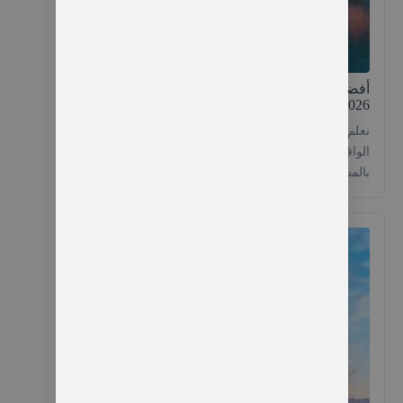
أفضل برنامج سياحي في طرابزون 8 ايام لعام
2026
نعلم أنك تحلم بقضاء ولو ليلة واحدة في مدينة طرابزون
الواقعة في شمال تركيا تتنسم هوائها الصافي وتستمتع
بالمساحات الخضراء التي تغطيها بالكامل، ونحن بخبراتنا
الواسعة في طرابزونا نقدم لك أفضل برنامج سياحي
في طرابزون 8 ايام يتضمن زيارة أشهر المناطق
السياحية والتاريخية والأثرية التي يحلم كل سائح عربي
وأجنبي بزيارتها نطبق أقوى الخصومات والأسعار […]