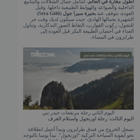
أطول مغارة في العالم
، لنتأمل جمال الشلالات والينابيع
الداخلية والصواعد والهوابط الطبيعية داخلها. وقبل
العودة، نتوقف عند
بحيرة سيرا جول (Sera Gölü)
الشهيرة بجمالها الهادئ، حيث سيكون لديك وقت حر
للتجول، ركوب القوارب، التقاط الصور التذكارية، وتناول
الغداء في أحضان الطبيعة البكر قبل العودة إلى
طرابزون في المساء.
اليوم الثاني رحلة مرتفعات حيدر نبي
اليوم الثالث: رحلة اوزنجول واستلام الغرف
نسجل الخروج من فندق طرابزون ونبدأ أجمل انطلاقة
نحو أيقونة السياحة التركية “اوزنجول”. نبدأ يومنا بالتوجه