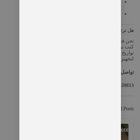
رسوم دخول الأماكن السياحية (وهي رمزية جداً
في الشمال التركي).
وجبات الغداء والعشاء والمصاريف الشخصية.
هل ترغب في حجز وتخصيص هذا البرنامج؟
نحن في طرابزونا متواجدون لخدمتك بأرقى المعايير. إذا
كنت ترغب في تنظيم وتعديل هذا البرنامج ليتناسب مع
تواريخ سفرك وعائلتك، يمكنك التواصل معي شخصياً
لتجهيز عرض سعر شامل.
تواصل معنا الآن عبر واتساب للحجز والاستشارة:
00905377028813
Related Posts