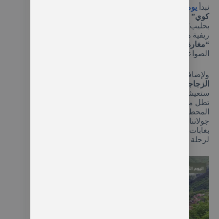
نبدأ
يوماً مليئاً بالتنوع والإثارة بالتوجه
نحو قرية
“هامسي
كوي”
الجبلية الشهيرة؛ هناك لا بد من تجربة “الرز
بحليب” الأصلي الذي يُعد الأفضل في تركيا وسط أجواء
ريفية هادئة. نتابع طريقنا لندخل أعماق الأرض في
“مغارة كاراجا”
، حيث سنتأمل لوحات طبيعية من
الصواعد والهوابط التي تشكلت عبر آلاف السنين.
ولإضافة لمسة من الحماس، سنتوجه لزيارة
المطل
الزجاجي (Teras)
الرائع القابع فوق المرتفعات؛ حيث
ستعيشون تجربة فريدة بالوقوف على أرضية زجاجية
تطل مباشرة على الوديان والجبال الشاهقة، وهي
المحطة الأمثل لالتقاط صور تذكارية لا تُنسى. نختم
جولاتنا بالاسترخاء عند
“بحيرة ليمني غول”
المحاطة
بغابات الصنوبر الكثيفة، قبل العودة لطرابزون للاستعداد
لرحلة العودة.