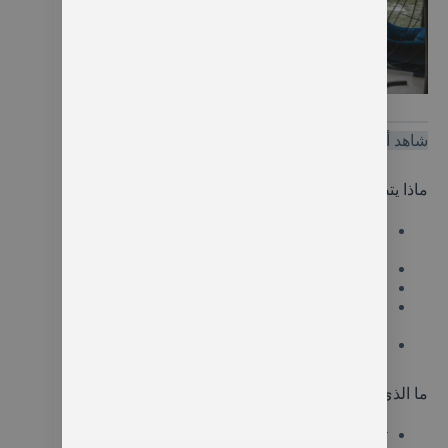
الإقامة في جدول الشمال التركي
شاهد أيضا
أفضل فنادق في اوزنجول
ماذا يتضمن جدول الشمال التركي 9 أيام؟
الإقامة في الفنادق والأكواخ المذكورة (شاملة
الضريبة والإفطار).
الاستقبال والتوديع من وإلى مطار طرابزون.
سيارة خاصة (VIP) حديثة ومريحة مع سائق خبير.
المحروقات (البنزين) للسيارة طوال فترة
الرحلات.
مرونة في أوقات بدء الجولات السياحية يومياً.
ما الذي لا يتضمنه البرنامج؟
تذاكر الطيران الدولي أو الداخلي.