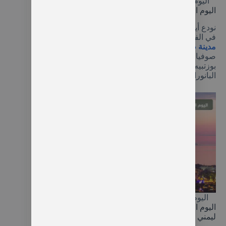
اليوم السادس رحلة شلال بالوفيت والقلاع التاريخية
اليوم السابع: جولة في مدينة طرابزون والإقامة فيها
نودع أيدر ونتجه عائدين إلى طرابزون لتسجيل الدخول
في الفندق. بعد استلام الغرف، سنقوم
بجولة داخل
مدينة طرابزون
لزيارة أهم معالمها؛ مثل متحف آيا
صوفيا التاريخي المطل على البحر، والصعود إلى مطل
بوزتبيه لاحتساء الشاي التركي والإستمتاع بالإطلالة
البانورامية للمدينة وقت الغروب.
اليوم السابع جولة في مدينة طرابزون والإقامة فيها
اليوم الثامن: رحلة هامسي كوي، مغارة كاراجا وبحيرة
ليمني غول