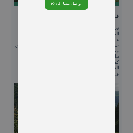
تواصل معنا الأن
جولة شلال بالفويت من ايدر
قلعة زيل ريزا في جولة شلال بالفويت
تعد قلعة زيل الأثرية في التابعة الى ولاية ريزا في
الشمال التركي ، التي تعد مقصد للسياح الأتراك
والأجانب ،
حيث تجمع بين التاريخ والطبيعة التي تحتضنها , تبعتد عن
منطقة جاملي همشين 15 كيلومترا .
يبلغ ارتفاعها 750 مترا عن سطح البحر.
كما استخدمت هذه القلعة كمقر عسكري في عهد
الدولة العثمانية في عام 1299-1919 ،
ورممتها وزارة الثقافة والسياحة التركية عام 2008.