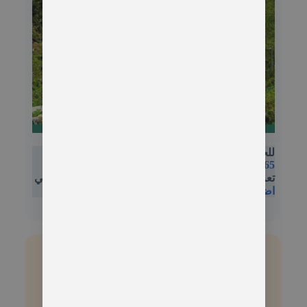
حمامات الكبريتية في ايدر
للحجز والتواصل على الرقم التالي واتس اب
‎‪+90 552
447 42 65‬
تعرف على اجمل الجولات السياحية في الشمال التركي
اضغط هنا
تواصل معنا لتستمتع برحلة مميزة
واتساب