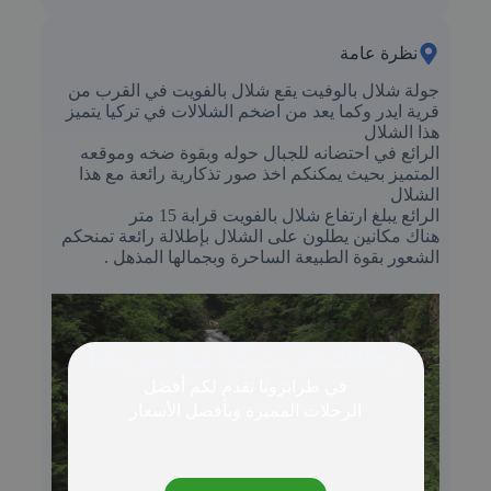
نظرة عامة
جولة شلال بالوفيت يقع شلال بالفويت في القرب من
قرية ايدر وكما يعد من اضخم الشلالات في تركيا يتميز
هذا الشلال
الرائع في احتضانه للجبال حوله وبقوة ضخه وموقعه
المتميز بحيث يمكنكم اخذ صور تذكارية رائعة مع هذا
الشلال
الرائع يبلغ ارتفاع شلال بالفويت قرابة 15 متر
هناك مكانين يطلون على الشلال بإطلالة رائعة تمنحكم
الشعور بقوة الطبيعة الساحرة وبجمالها المذهل .
رحلتك في تركيا تبدأ من هنا
في طرابزونا نقدم لكم أفضل
الرحلات المميزة وبأفضل الأسعار