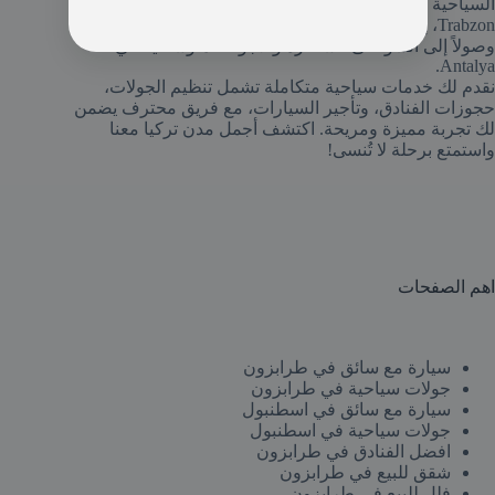
السياحية في تركيا، من الطبيعة الخلابة والتاريخ العريق في
Trabzon، إلى سحر المعالم التاريخية والثقافية في Istanbul،
وصولاً إلى الشواطئ الساحرة والأجواء المتوسطية في
Antalya.
نقدم لك خدمات سياحية متكاملة تشمل تنظيم الجولات،
حجوزات الفنادق، وتأجير السيارات، مع فريق محترف يضمن
لك تجربة مميزة ومريحة. اكتشف أجمل مدن تركيا معنا
واستمتع برحلة لا تُنسى!
اهم الصفحات ​
سيارة مع سائق في طرابزون
جولات سياحية في طرابزون
سيارة مع سائق في اسطنبول
جولات سياحية في اسطنبول
افضل الفنادق في طرابزون
شقق للبيع في طرابزون
فلل للبيع في طرابزون