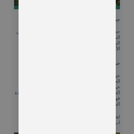
قلعة زيل ريزا في جولة شلال بالفويت
حديقة طرزان
حديقة طرزان من اجمل و افضل الحدائق الموجودة في
الشمال التركي تتميز هذه الحديقة بالفعاليات
الموجودة فيها يتوفر فيها العاب جدا جميلة لمتختلف
الأعمار للصغار والكبار
حمامات الكبريتية في ايدر
جولة شلال بالوفيت نقوم في نهاية الرحلة بزيارة
الحمامات ايدر الكبريتية التي تمتد الى جبال كاشكار
حيث شلال الماء
الذي يتدفق من أعلى الجبال تحتوي هذه المياه على عدة
فوائد للجسم وتعتبر من اهم الأماكن التي يقصدها
السياح
لحجز جولة شلال بالفيت يرجى التواصل على الواتس
اب على الرقم التالي ‎‪+90 552 447 42 65‬