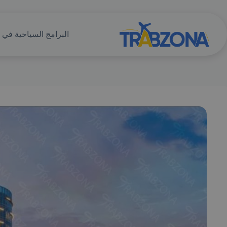
البرامج السياحية في ت