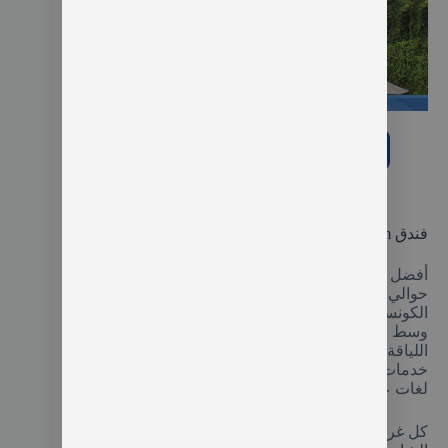
فندق كونراد إسطنبول
شاهد الفندق على booking.com
احجز غرفتك من هنا
فندق Sofitel Istanbul Taksim
أفضل فنادق اسطنبول تقسيم 5 نجوم يبتعد مسافة
حوالي 200 مترا فقط عن ميدان تقسيم يوفر لك خدمة
الكونسيرج والغرف ذات التراس الواسع المُطل على
وسط المدينة يشمل مكان إقامتك المطعم ومركز
اللياقة البدنية والمسبح الخارجي وغرف الساونا مع
خدمات الغرف ومكتب الاستقبال الذي يتحدث موظفوه
لغات عديدة، ويعمل على مدار الـ24 ساعة.
كل غرفة من غرف الفندق تضم المكتب وآلة صناعة