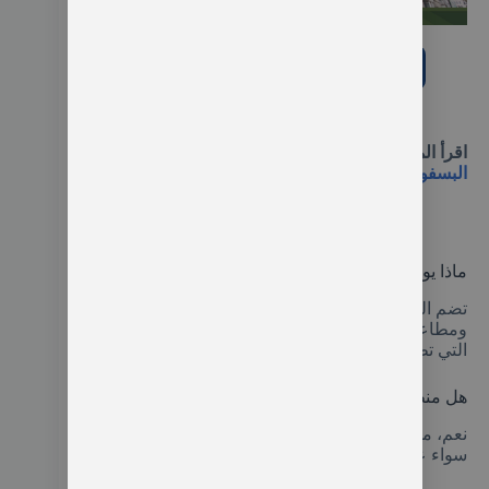
فندق تقسيم غونين
شاهد الفندق على booking.com
احجز غرفتك من هنا
اقرأ المزيد حول:
أفضل 7 فنادق اسطنبول 5 نجوم على
البسفور بإطلالات رائعة
الأسئلة الشائعة
ماذا يوجد في شارع اسطنبول؟
تضم الساحة عدد من المطاعم والفنادق والحانات
ومطاعم بيع الأكلات السريعة العالية مع الفنادق الفخمة
التي تطل على وسط المدينة.
هل منطقة تقسيم آمنة؟
نعم، من أفضل مناطق تركيا التي توفر لك الأمان التام،
سواء عند زيارتها في النهار أو الليل.