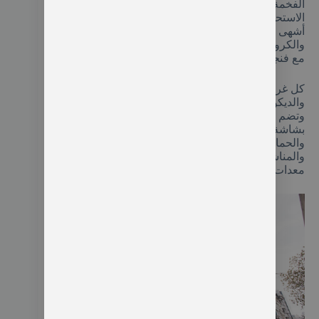
الفخمة مع شاشة التلفزيون المسطحة وأحواض
الاستحمام والمساج، مع المقهى والبار الذي يقدم لك
أشهى أنواع الحلويات التركية والغربية والكعك الفرنسي
والكرواسون والمأكولات السريعة الأخرى التي تتناولها
مع فنجان القهوة اليومي.
كل غرفة تحتوي على نظام التكييف المتكامل
والديكورات الأنيقة ذات الألوان الكلاسيكية الدافئة،
وتضم عدد من المرافق أهمها مكان الجلوس المزود
بشاشة التلفاز المدعومة بجميع القنوات الفضائية
والحمام الذي يحتوي على الميني بار ومجفف الشعر
والمناشف والشامبو ومكان الجلوس الذي يحتوي على
معدات القهوة والشاي وثلاجة صغيرة للمياه والعصائر.