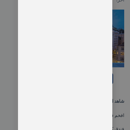
فندق Elite World Istanbul Taksim
شاهد الفندق على booking.com
احجز غرفتك من هنا
شاهد ايضا:
أفضل 6 فنادق اسطنبول شيشلي
افخم فنادق إسطنبول تقسيم
فندق كونراد إسطنبول