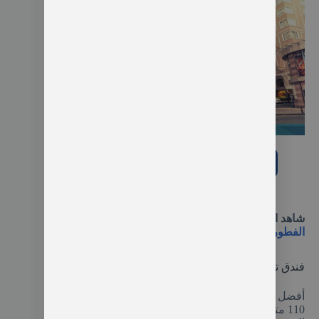
فندق The Parma Hotel & Spa Taksim
شاهد الفندق على booking.com
احجز غرفتك من هنا
شاهد ايضا:
13من فنادق اسطنبول تقسيم 4 نجوم شامل
الفطور والضريبة (2026)
فندق تقسيم غونين
أفضل فندق 4 نجوم في مدينة إسطنبول، يبتعد حوالي
110 مترا عن ساحة تقسيم يوفر لك عدد من الغرف