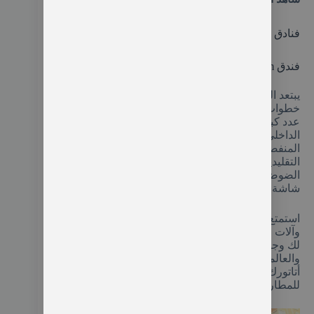
فنادق اسطنبول تقسيم 4 نجوم
فندق The Parma Hotel & Spa Taksim
يبتعد الفندق مسافة 110 مترا عن ميدان تقسيم يبتعد
خطوات بسيطة عن شارع الاستقلال الذي يحتوي على
عدد كبير من البارات والمتاجر والمقاهي يضم المسبح
الداخلي وخدمات الكونسيرج ومكان الإقامة في الغرف
المنفصلة الخاصة بالمساج والساونا والبخار والحمامات
التقليدية التركية القديمة، جميع الغرف به معزولة عن
الضوضاء الخارجية وتضم منطقة جلوس كبيرة تضم
شاشة تدعم كافة القنوات الفضائية.
استمتع بإقامة مثالية في الغرفة، مع غلاية الكهرباء
وآلات صناعة القهوة والشاي وخزانة حفظ الودائع. يوفر
لك وجبات إفطار يومية بين الأكلات التركية التقليدية
والعالمية ستكون قريب من السلطان أحمد ومطار
أتاتورك ومركز إسطنبول للمؤتمرات. مع خدمات النقل
للمطار ومواقف صف السيارات.