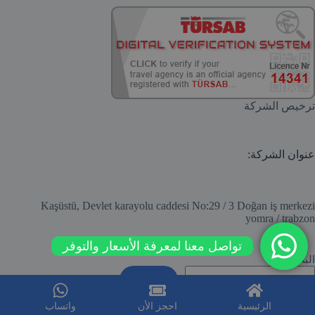
ترخيص الشركة
عنوان الشركة:
Kaşüstü, Devlet karayolu caddesi No:29 / 3 Doğan iş merkezi
yomra / trabzon
تواصل معنا لمعرفة الأسعار والتوفر
البحث
البحث
حقوق النشر والتصميم والمحتوى © محفوظة لشركة
الرئيسية
احجز الأن
واتساب
طرابزونا 2026