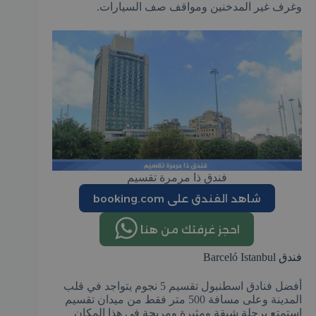
وغرف غير المدخنين ومواقف صف السيارات.
فندق ذا مرمرة تقسيم
شاهد الفندق على booking.com
احجز غرفتك من هنا
فندق Barceló Istanbul
أفضل فنادق اسطنبول تقسيم 5 نجوم يتواجد في قلب
المدينة وعلى مسافة 500 متر فقط من ميدان تقسيم
استمتع برحلة شيقة ومثيرة ومريحة في هذا المكان