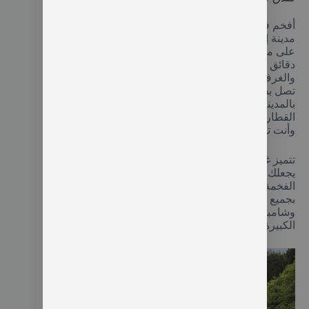
أفخم فنادق اسطنبول تقسيم 5 نجوم التركية داخل
مدينة إسطنبول متواجد في وسط المدينة ويطل مباشرة
على مضيق البسفور تفصله مسافة صغيرة حوالي عدة
دقائق عن قصر دولمة بهجة ويضم عدد من الاجنحة
والغرف الفاخرة، ذات التصميمات الراقية يمكنك أن
تصل بسهولة من هذا الفندق إلى الجانب الآسيوي
بالمدينة ومنطقة أورتاكوي وتراك كاباتس ومحطة
القطار تبتعد عنه حوالي 10 دقائق سيرا على ألأقدام
وأنت تقيم به ستكون قريب من كل شيء حولك.
تتميز غرف هذا الفندق عن غيره بالأثاث الفاخر الذي
يجعلك تشعر وكأنك تعيش في أحد القصور العثمانية
الفخمة، والحمامات الخاصة المغطاة بالرخام ومزودة
بجميع مستلزمات الاستحمام من مناشف وصابون
وشامبو مجانا مع غرف الجلوس التي تضم شاشة التلفاز
الكبيرة وماكينة صناعة الاسبريسو والشاي.