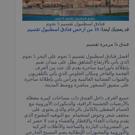
فنادق اسطنبول تقسيم 5 نجوم
قد يعجبك ايضا:
10 من ارخص فنادق اسطنبول تقسيم
فندق ذا مرمرة تقسيم
أفضل فنادق اسطنبول تقسيم 5 نجوم على البحر 5 نجوم
الذي يأتي بالارتفاع الشاهق يطل على ميدان تقيم
بإطلالة بانورامية ساحرة يقدم لك عدد من الغرف
الفخمة والفاخر ومكان الجلوس الذي يأتي بالتلفزيون
والقنوات الفضائية العالمية وتراس يأتي بإطلالة ساحرة
على مضيق البسفور مباشرة ووسط المدينة.
جميع الغرف داخل الفندق ذات مساحات كبيرة مغطاة
بالأرضيات الخشبية الراقية، والديكورات الأوروبية مع
الحمام المغطى بالكامل بالرخام والذي يحتوي على
مجفف شعر وحوض استحمام مع البوفيه المفتوح الذي
يقدم وجبات الغداء والإفطار والعشاء وعدد لا حصر له
من المشروبات الباردة والساخنة والأطلات التركية
والأوروبية والمخبوزات الإيطالية يضم المسبح الخارجي