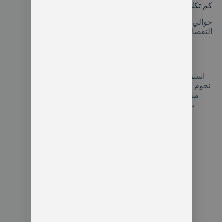
كم تكلفة 10 ايام في تركيا؟
حوالي 3000 دولار أمريكي ويختلف الرقم بالزيادة أو
النقصان حسب احتياجاتك اليومية.
خاتمة فنادق اسطنبول تقسيم 5 نجوم
استمتع بالإقامة في أجمل فنادق اسطنبول تقسيم 5
نجوم المطلة على وسط المدينة والتي تقدم لك خدمات
متكاملة وإقامة فخمة في غرف مستقلة مزودة
بالتراس ومكان الجلوس والحمامات الخاصة.