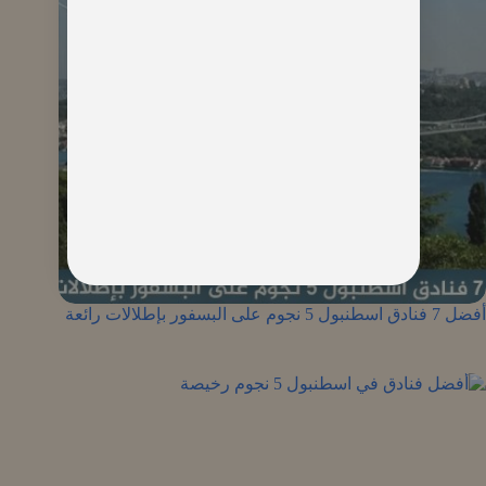
أفضل 7 فنادق اسطنبول 5 نجوم على البسفور بإطلالات رائعة