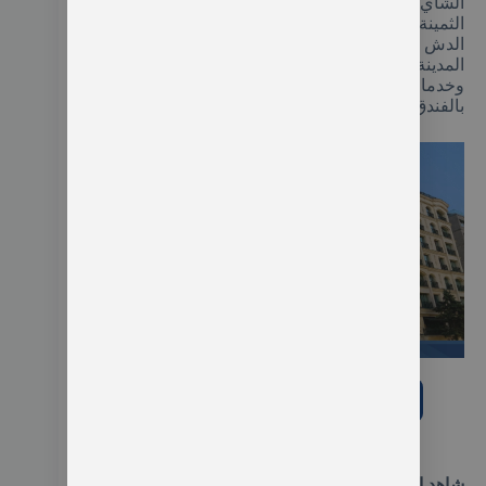
الشاي والقهوة،والميني بار وصندوق لحفظ الودائع
الثمينة، وشاشة التلفاز المسطحة مع حمام يحتوي على
الدش والبيديت، فضلا عن الإطلالات الساحرة على
المدينة، استمتع ببوفيه الإفطار اليومي المفتوح،
وخدمات النقل للمطار ومواقف صف السيارات الخاص
بالفندق فقط.
فندق Sofitel Istanbul Taksim
شاهد الفندق على booking.com
احجز غرفتك من هنا
شاهد ايضا:
أفضل 12 فنادق اسطنبول على البحر