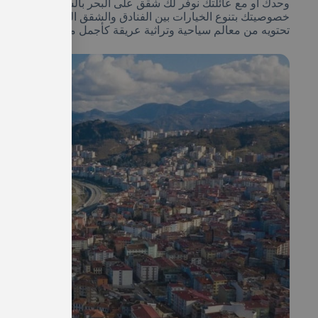
وحدك أو مع عائلتك نوفر لك شقق على البحر بالشمال التركي بأ
خصوصيتك بتنوع الخيارات بين الفنادق والشقق الفندقية فلا تحمل
تحتويه من معالم سياحية وتراثية عريقة كأجمل مناطق الشمال ال