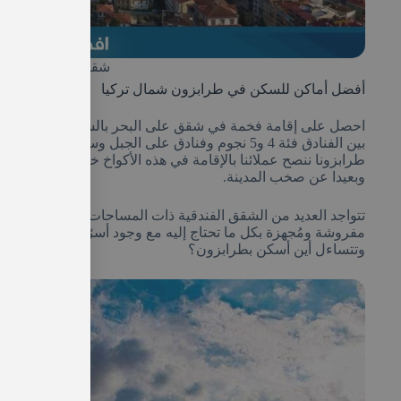
شقق على البحر بال
أفضل أماكن للسكن في طرابزون شمال تركيا
احصل على إقامة فخمة في شقق على البحر بالشمال التركي وأهم 
بين الفنادق فئة 4 و5 نجوم وفنادق على الجبل وسط ا
طرابزونا ننصح عملائنا بالإقامة في هذه الأكواخ خاصة للأزواج 
وبعيدا عن صخب المدينة.
تتواجد العديد من الشقق الفندقية ذات المساحات الواسعة المنا
مفروشة ومُجهزة بكل ما تحتاج إليه مع وجود أسرّة للأطفال ومط
وتتساءل أين أسكن بطرابزون؟