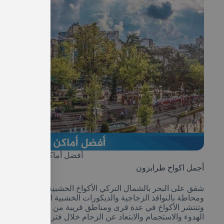
أفضل أماكن للسكن في طر
أجمل اكواخ طرابزون
شقق على البحر بالشمال التركي الأكواخ الخشبية ذات التصميم ال
ومحاطة بالنوافذ الزجاجية والديكورات الخشبية الأنيقة تأتي في ع
وتنتشر الأكواخ في عدة قرى ومناطق قريبة من طرابزون بالشمال 
الهدوء والاستجمام والابتعاد عن الزحام خلال فترة العطلة.