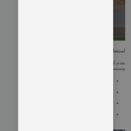
ارقام سواقين في اسطنبول
استئجار سيارة في اسطنبول
نقدم لك خدمة
استئجار سيارة في اسطنبول
مع سائق
وتستمتع بالعديد من المميزات لدينا:
تحصل على الخصوصية والأمان بجلوس العائلة
بأكملها في سيارة خاصة كبيرة.
لا يتم تغير الأسعار بعد تأكيد الحجز لضمان
حصولك على الخدمة بجودة عالية.
نوفر خدمة التوصيل في اسطنبول من وإلي
المطار باحترافية وخبرة عالية.
نوفر سائقين يتحدثون العربية يكونوا العون لك في
رحلتك كمرشدين سياحيين.