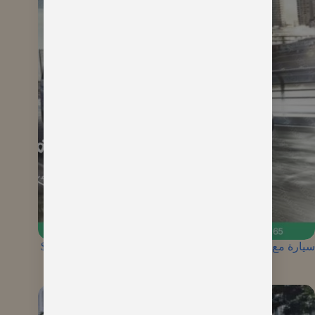
سيارة مع سائق في اسطنبول 2026 | أسعار VIP تبدأ من 110$