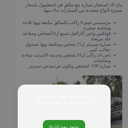
يتاح لك استئجار سيارة مع سائق في اسطنبول باسعار
مميزة لأنواع متعددة من السيارات جاء منها:
مرسيدس فيتو 8 راكب بالسائق مكيفة وبها ثلاجة
وشاشة صغيرة.
فولكس واجن كارافيل تتسع ل8 أشخاص ومقاعد
جلد مريحة.
سيارة سبرنتر ل15 شخص ومكيفة وبها صندوق
حقائب كبير.
باص 24 راكب ل24 شخص وخدمة الانترنت متاحة
وشاشات.
سيارة VIP لشخص وتكون مرسيدس سبرنتر.
رحلتك في تركيا تبدأ من هنا
في طرابزونا نقدم لكم أفضل
الرحلات المميزة وبأفضل الأسعار
تواصل معنا الأن