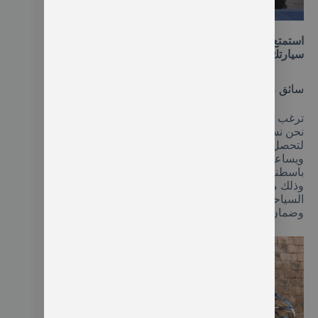
سيارات عائلية للإيجار في تركيا
استمتع برحلتك مع أسرتك واتصل بنا فورا واحجز
سيارتك للذهاب بجولة مريحة وممتعة.
سائق مع سيارة
ترغب في الاستمتاع بجولة سياحية ممتعة في اسطنبول
نحن نساعدك ونوفر لك سيارة وسائق خاص محترف
لتحصل على المتعة أثناء تنقلك بالمدينة ينتظرك بالمطار
ويساعدك للتعرف على أفضل المعالم السياحية
باسطنبول مثل المساجد والقصور الملكية والمتاحف
وذلك مع سائق محترف يتحدث العربية يجعل من رحلتك
السياحية تجربة مميزة لا تنسى نحن موجودين لخدمتك
وضمان حصولك على رحلة سياحية مذهلة باسطنبول.